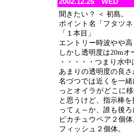
2002.12.25 WED
聞きたい？ ＜ 初島。
ポイント名「フタツネ
「１本目」
エントリー時波やや高
しかし透明度は20mオ
・・・・・つまり水中は最
あまりの透明度の良さ
名づつでは近くを一緒
っとオイラがどこに移
と思うけど、指示棒を
ってぇ～か、誰も後ろ
ピカチュウペア２個体
フィッシュ２個体。