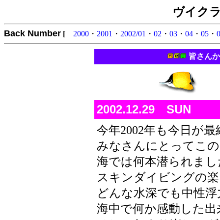
ヴイクラト
Back Number
[
2000
・
2001
・
2002/01
・
02
・
03
・
04
・
05
・
皆さんか
2002.12.29 SUN
今年2002年も今日が
みなさんにとってこの2
海では何本潜られまし
スキンダイビングの楽
どんな水深でも中性浮
海中で何か感動した出