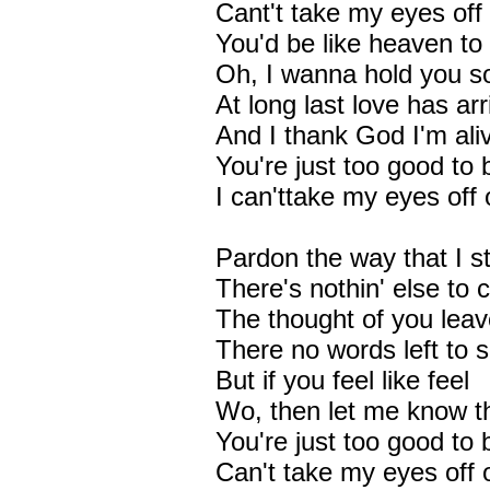
Cant't take my eyes off
You'd be like heaven to
Oh, I wanna hold you 
At long last love has ar
And I thank God I'm ali
You're just too good to 
I can'ttake my eyes off 
Pardon the way that I s
There's nothin' else to
The thought of you lea
There no words left to 
But if you feel like feel
Wo, then let me know tha
You're just too good to 
Can't take my eyes off 