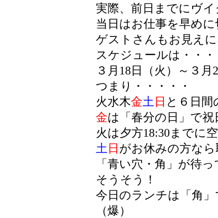
実際、前日までにヴイ
当日はお仕事を早めに
ゲストさんもお見えに
スケジュールは・・・
３月18日（火）～３月2
つまり・・・・・
火水木
金
土
日
と６日間
金
は「春分の日」で祝
火は夕方18:30までに
土
日
がお休みの方なら
「青い穴・角」が待って
そうそう！
今日のランチは「角」
（爆）