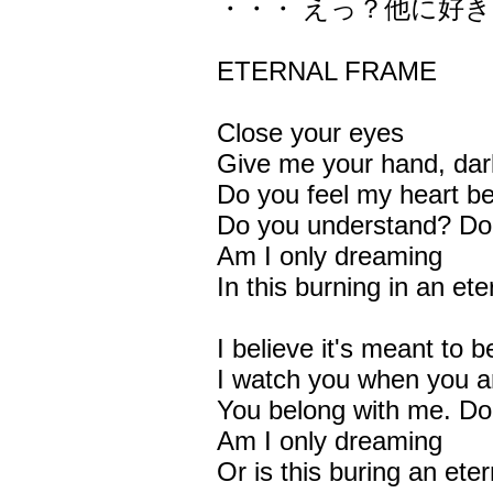
・・・ えっ？他に好
ETERNAL FRAME
Close your eyes
Give me your hand, dar
Do you feel my heart b
Do you understand? Do
Am I only dreaming
In this burning in an et
I believe it's meant to b
I watch you when you a
You belong with me. Do
Am I only dreaming
Or is this buring an ete