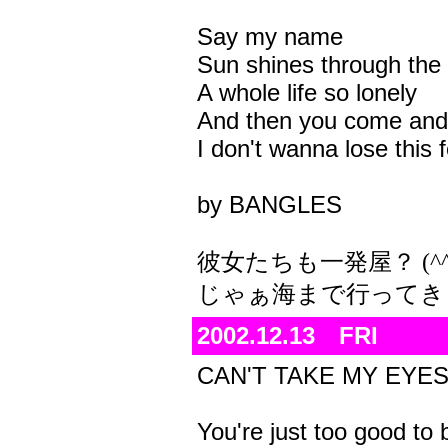
Say my name
Sun shines through the 
A whole life so lonely
And then you come and
I don't wanna lose this f
by BANGLES
彼女たちも一発屋？ (^^
じゃぁ海まで行ってき
2002.12.13 FRI
CAN'T TAKE MY EYE
You're just too good to 