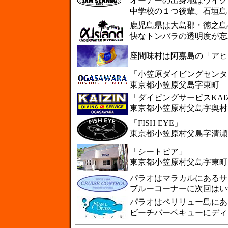
オーナーの出身地はヴイク
中学校の１つ後輩。石垣島に
鹿児島県は大島郡・徳之島
快なトンバラの透明度が忘れ
座間味村は阿嘉島の「アヒ
「小笠原ダイビングセンタ
東京都小笠原父島字東町
「ダイビングサービスKAIZ
東京都小笠原村父島字奥村
「FISH EYE」
東京都小笠原村父島字清瀬
「シートピア」
東京都小笠原村父島字東町
パラオはマラカルにあるサ
ブルーコーナーに次回はいつ
パラオはペリリュー島にあ
ビーチバーベキューにディ