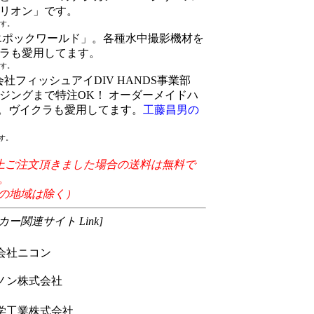
リオン」です。
です。
エポックワールド」。各種水中撮影機材を
ラも愛用してます。
です。
株式会社フィッシュアイDIV HANDS事業部
ジングまで特注OK！ オーダーメイドハ
」。ヴイクラも愛用してます。
工藤昌男の
す。
上ご注文頂きました場合の送料は無料で
。
の地域は除く）
ー関連サイト Link]
社ニコン
ン株式会社
工業株式会社