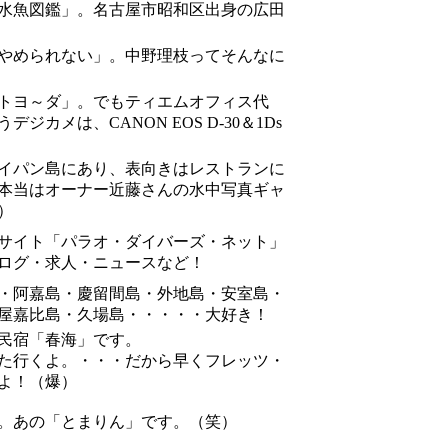
水魚図鑑」。名古屋市昭和区出身の広田
やめられない」。中野理枝ってそんなに
トヨ～ダ」。でもティエムオフィス代
ジカメは、CANON EOS D-30＆1Ds
イパン島にあり、表向きはレストランに
本当はオーナー近藤さんの水中写真ギャ
）
サイト「パラオ・ダイバーズ・ネット」
ログ・求人・ニュースなど！
・阿嘉島・慶留間島・外地島・安室島・
屋嘉比島・久場島・・・・・大好き！
民宿「春海」です。
た行くよ。・・・だから早くフレッツ・
よ！（爆）
。あの「とまりん」です。（笑）