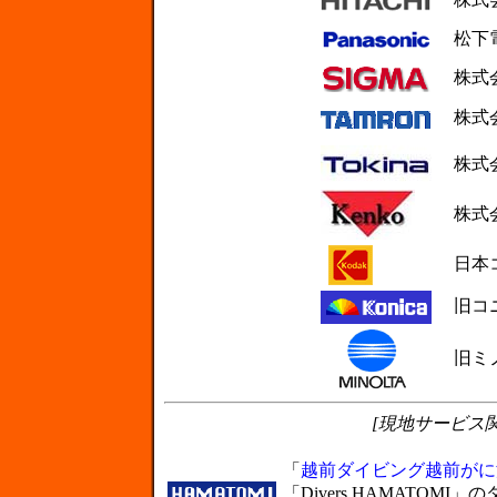
松下電
株式会
株式会
株式会
株式会
日本コ
旧コニ
旧ミノ
[現地サービス関連
「
越前ダイビング越前がに
「Divers HAMATO