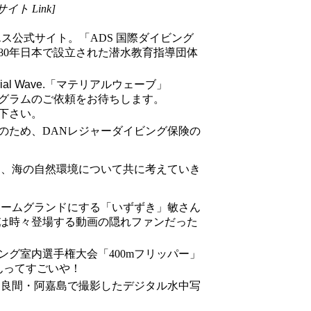
サイト Link]
エス公式サイト。「ADS 国際ダイビング
980年日本で設立された潜水教育指導団体
ial Wave.
「マテリアルウェーブ」
グラムのご依頼をお待ちします。
下さい。
のため、DANレジャーダイビング保険の
て、海の自然環境について共に考えていき
をホームグランドにする「いずずき」敏さん
は時々登場する動画の隠れファンだった
ング室内選手権大会「400mフリッパー」
んってすごいや！
慶良間・阿嘉島で撮影したデジタル水中写