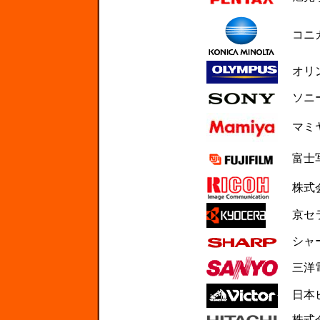
コニカ
オリン
ソニー
マミヤ
富士写
株式会
京セラ
シャー
三洋電
日本ビ
株式会