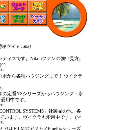
サイト Link]
ンティスです。Nikonファンの強い見方。
^^
です。
トロボから各種ハウジングまで！ ヴイクラ
す。
ロボの定番YSシリーズからハウジング・水
も愛用中です。
です。
 CONTROL SYSTEMS」社製品の他、各
います。ヴイクラも愛用中です。 (^^
です。
JIFILMのデジカメFinePixシリーズ