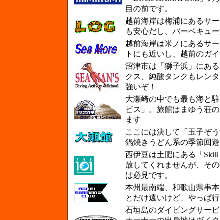
目の前です。
越前海岸は梅浦にあるサー
も安心だし、バーベキュー
越前海岸は米ノにあるサー
トにも近いし、越前のガイ
沼津市は「獅子浜」にある
クス、純酸タンクもレンタ
強いぞ！
大瀬崎の中でも最も海と駐
ビス」。旅館はまゆう荘の
ます
ここには決して「玉子ぞう
鍋焼きうどん系の季節回遊
西伊豆は土肥にある「Skill u
放してくれませんが、その
は必見です。
本州最南端、和歌山県串本
とだけ遠いけど、やっぱ行
石垣島のダイビングサービス「J