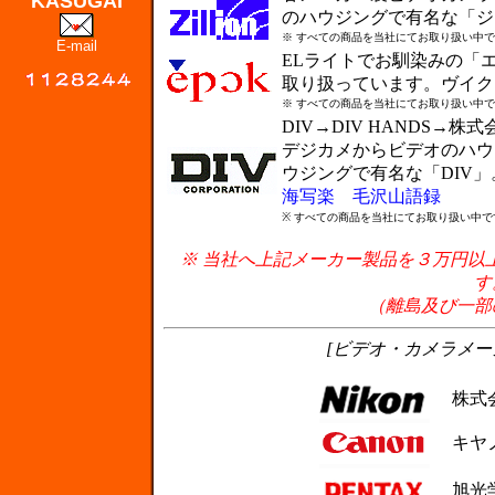
KASUGAI
のハウジングで有名な「ジ
※ すべての商品を当社にてお取り扱い中
E-mail
ELライトでお馴染みの「
取り扱っています。ヴイク
※ すべての商品を当社にてお取り扱い中
DIV→DIV HANDS→
デジカメからビデオのハウ
ウジングで有名な「DIV
海写楽
毛沢山語録
※ すべての商品を当社にてお取り扱い中で
※ 当社へ上記メーカー製品を３万円以
す
（離島及び一部
[ビデオ・カメラメーカ
株式会
キヤノ
旭光学