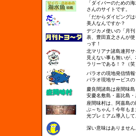
「ダイバーのための海
さんのサイトです。
「だからダイビングは
美人なんですか？
デジカメ使いの「月刊
表、豊田直之さんが使うデ
っす！
北マリアナ諸島連邦サ
見えない事も無いが、
ラリーである！？（笑
パラオの現地発信情報
パラオ現地サービスの
慶良間諸島は座間味島
安慶名敷島・嘉比島・
座間味村は、阿嘉島の
ぶ～ちゃん！今年もま
光プレミアム導入して
深い意味はありません